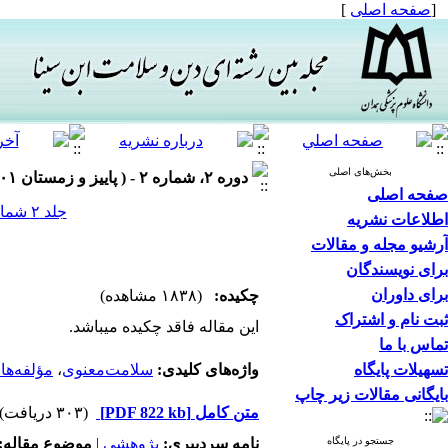
[
صفحه اصلی
]
بخش‌های اصلی
دوره ۲، شماره ۲ - ( پاییز و زمستان ۱۴۰۱ )
صفحه اصلی
جلد ۲ شماره ۲ صفحات ۰-۰
اطلاعات نشریه
آرشیو مجله و مقالات
برای نویسندگان
برای داوران
چکیده:
(۱۸۳۸ مشاهده)
ثبت نام و اشتراک
این مقاله فاقد چکیده می​باشد.
تماس با ما
تسهیلات پایگاه
واژه‌های کلیدی:
سلامت‌معنوی
،
مؤلفه‌ها
بایگانی مقالات زیر چاپ
متن کامل
[PDF 822 kb]
(۳۰۳ دریافت)
جستجو در پایگاه
نامه سردبیری:
پژوهشي
|
موضوع مقاله: