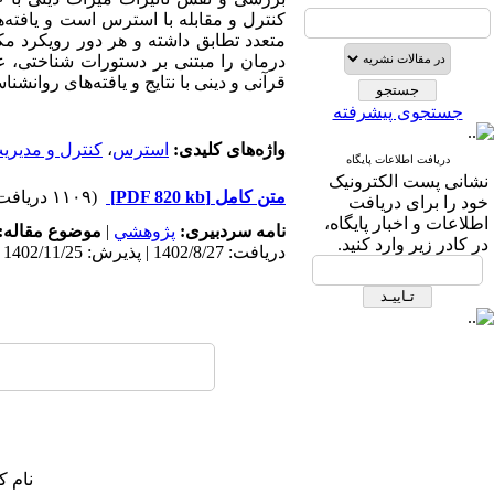
کنترل و مقابله با استرس است و یافته
متعدد تطابق داشته و هر دور رویکرد مک
درمان را مبتنی بر دستورات شناختی، عا
قرآنی و دینی با نتایج و یافته‌های روانشن
جستجوی پیشرفته
واژه‌های کلیدی:
استرس
،
کنترل و مدیری
دریافت اطلاعات پایگاه
نشانی پست الکترونیک
متن کامل
[PDF 820 kb]
(۱۱۰۹ دریافت)
خود را برای دریافت
اطلاعات و اخبار پایگاه،
نامه سردبیری:
پژوهشي
|
موضوع مقاله:
در کادر زیر وارد کنید.
دریافت: 1402/8/27 | پذیرش: 1402/11/25
نام ک