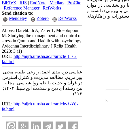
BibTeX
|
RIS
|
EndNote
|
Medlars
|
ProCite
 روانشناسی در موارد
|
Reference Manager
|
RefWorks
ی و بیرونی) دانسته و
Send citation to:
 دستورات و راهکارهای
Mendeley
Zotero
RefWorks
Abbasi Darehbidi A, Zarei T, Moebbipour
M. Studying the management and control of
stress in Quran and Hadith with psychology.
Avicenna Interdisciplinary J Relig Health
2023; 3 (1)
URL:
http://aijrh.umsha.ac.ir/article-1-75-
fa.html
عباسی دره بیدی احمد، زارعی طیبه، محبی
پور مریم. مطالعه مدیریت و کنترل استرس
در قرآن و حدیث با علم روانشناسی. مجله
بین رشته ای دین و سلامت ابن سینا. ۱۴۰۲;
۳ (۱)
URL:
http://aijrh.umsha.ac.ir/article-۱-۷۵-
fa.html