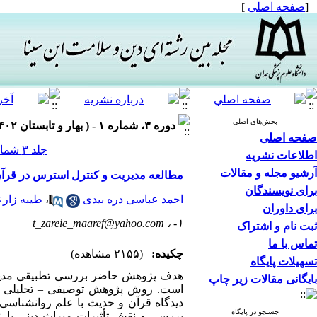
[
صفحه اصلی
]
بخش‌های اصلی
دوره ۳، شماره ۱ - ( بهار و تابستان ۱۴۰۲ )
صفحه اصلی
جلد ۳ شماره ۱ صفحات ۰-۰
اطلاعات نشریه
آرشیو مجله و مقالات
مطالعه مدیریت و کنترل استرس در قرآن
برای نویسندگان
احمد عباسی دره بیدی
،
طیبه زار
برای داوران
t_zareie_maaref@yahoo.com
۱- ،
ثبت نام و اشتراک
تماس با ما
چکیده:
(۲۱۵۵ مشاهده)
تسهیلات پایگاه
هدف پژوهش حاضر بررسی تطبیقی مدیریت
بایگانی مقالات زیر چاپ
است. روش پژوهش توصیفی
–
تحلیلی و
دیدگاه قرآن و حدیث با علم روانشناسی ر
جستجو در پایگاه
بررسی و نقش تأثیرات میراث دینی با ع